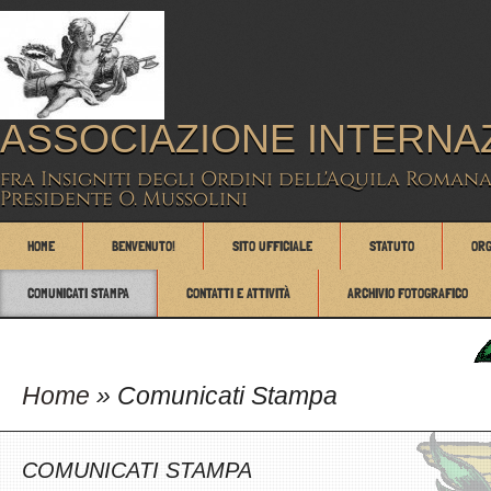
ASSOCIAZIONE INTERNA
fra Insigniti degli Ordini dell'Aquila Romana 
Presidente O. Mussolini
HOME
BENVENUTO!
SITO UFFICIALE
STATUTO
ORG
COMUNICATI STAMPA
CONTATTI E ATTIVITÀ
ARCHIVIO FOTOGRAFICO
Home
» Comunicati Stampa
COMUNICATI STAMPA