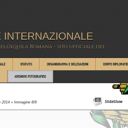
 INTERNAZIONALE
dell'Aquila Romana - sito ufficiale del
IALE
STATUTO
ORGANIGRAMMA E DELEGAZIONI
CORPO DIPLOMATI
ARCHIVIO FOTOGRAFICO
SlideShow
e 2014
» Immagine 8/8
>>