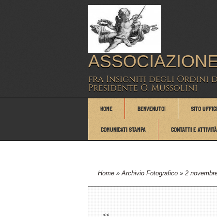
ASSOCIAZIONE
fra Insigniti degli Ordini 
Presidente O. Mussolini
HOME
BENVENUTO!
SITO UFFIC
COMUNICATI STAMPA
CONTATTI E ATTIVITÀ
Home
»
Archivio Fotografico
»
2 novembr
<<